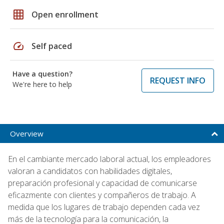
grid_on
Open enrollment
speed
Self paced
Have a question?
REQUEST INFO
We're here to help
Overview
En el cambiante mercado laboral actual, los empleadores
valoran a candidatos con habilidades digitales,
preparación profesional y capacidad de comunicarse
eficazmente con clientes y compañeros de trabajo. A
medida que los lugares de trabajo dependen cada vez
más de la tecnología para la comunicación, la