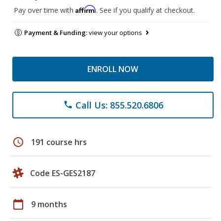
Affirm
Pay over time with
. See if you qualify at checkout.
Payment & Funding:
view your options
ENROLL NOW
Call Us: 855.520.6806
phone
schedule
191 course hrs
Code ES-GES2187
calendar_today
9 months