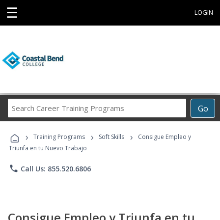
☰
LOGIN
Search
Go
Career
Training
›
›
›
Programs
Training Programs
Soft Skills
Consigue Empleo y
Triunfa en tu Nuevo Trabajo
phone
Call Us: 855.520.6806
Consigue Empleo y Triunfa en tu