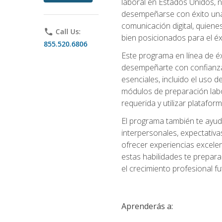
laboral en Estados Unidos, 
desempeñarse con éxito una v
comunicación digital, quiene
phone
Call Us:
bien posicionados para el éx
855.520.6806
Este programa en línea de é
desempeñarte con confianza e
esenciales, incluido el uso 
módulos de preparación labo
requerida y utilizar platafo
El programa también te ayud
interpersonales, expectativas
ofrecer experiencias excelen
estas habilidades te prepara
el crecimiento profesional fu
Aprenderás a: