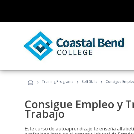
›
›
›
Training Programs
Soft Skills
Consigue Empleo
Consigue Empleo y T
Trabajo
Este curso de autoaprendizaje te enseña alfabeti