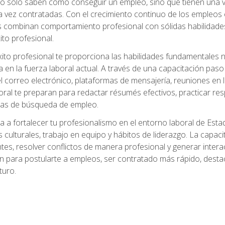
no solo saben cómo conseguir un empleo, sino que tienen una ve
ez contratadas. Con el crecimiento continuo de los empleos en 
s combinan comportamiento profesional con sólidas habilidades
ito profesional.
xito profesional te proporciona las habilidades fundamentales
n la fuerza laboral actual. A través de una capacitación paso a
del correo electrónico, plataformas de mensajería, reuniones en 
ral te preparan para redactar résumés efectivos, practicar res
rmas de búsqueda de empleo.
a a fortalecer tu profesionalismo en el entorno laboral de Es
 culturales, trabajo en equipo y hábitos de liderazgo. La capaci
tes, resolver conflictos de manera profesional y generar interac
n para postularte a empleos, ser contratado más rápido, destac
turo.