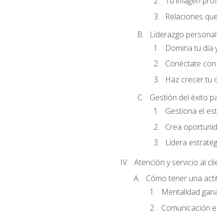
Tu imagen profe
Relaciones que
Liderazgo personal 
Domina tu día y
Conéctate con 
Haz crecer tu 
Gestión del éxito p
Gestiona el est
Crea oportunid
Lidera estraté
Atención y servicio al cl
Cómo tener una acti
Mentalidad gana
Comunicación ef