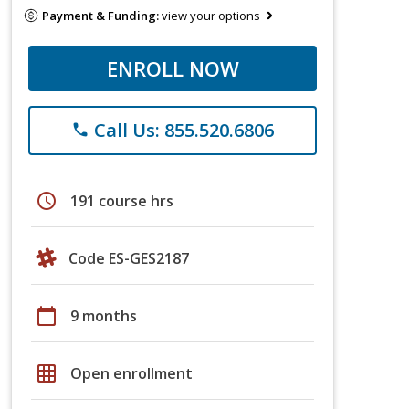
Payment & Funding:
view your options
ENROLL NOW
Call Us: 855.520.6806
phone
schedule
191 course hrs
Code ES-GES2187
calendar_today
9 months
grid_on
Open enrollment