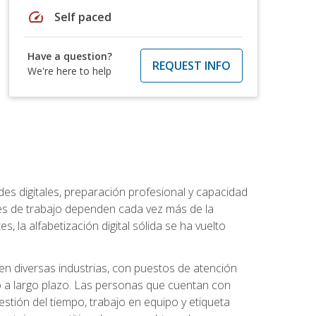
speed
Self paced
Have a question?
REQUEST INFO
We're here to help
es digitales, preparación profesional y capacidad
es de trabajo dependen cada vez más de la
, la alfabetización digital sólida se ha vuelto
en diversas industrias, con puestos de atención
o a largo plazo. Las personas que cuentan con
stión del tiempo, trabajo en equipo y etiqueta