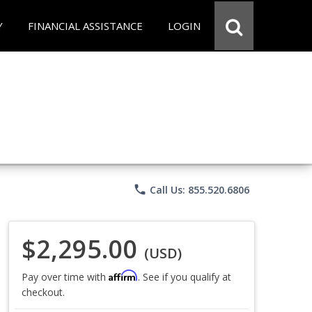
Y
FINANCIAL ASSISTANCE
LOGIN
phone
Call Us: 855.520.6806
$2,295.00
(USD)
Affirm
Pay over time with
. See if you qualify at
checkout.