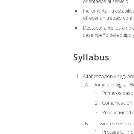
orientados al servicio
Incrementar la estabilid
ofrecer un trabajo confi
Destacar ante los emplea
desempeño del equipo y 
Syllabus
Alfabetización y segurida
Domina lo digital: 
Primeros pasos
Comunicación di
Productividad 
Conviértete en expe
Protege tu inf