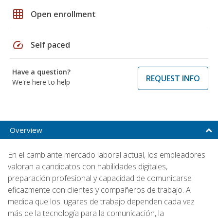
grid_on
Open enrollment
speed
Self paced
Have a question?
REQUEST INFO
We're here to help
Overview
En el cambiante mercado laboral actual, los empleadores
valoran a candidatos con habilidades digitales,
preparación profesional y capacidad de comunicarse
eficazmente con clientes y compañeros de trabajo. A
medida que los lugares de trabajo dependen cada vez
más de la tecnología para la comunicación, la