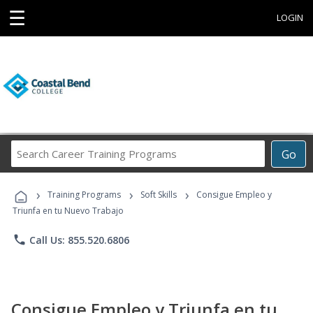
☰
LOGIN
Search
Go
Career
Training
›
›
›
Programs
Training Programs
Soft Skills
Consigue Empleo y
Triunfa en tu Nuevo Trabajo
phone
Call Us: 855.520.6806
Consigue Empleo y Triunfa en tu