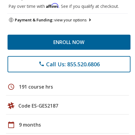
Affirm
Pay over time with
. See if you qualify at checkout.
Payment & Funding:
view your options
ENROLL NOW
Call Us: 855.520.6806
phone
schedule
191 course hrs
Code ES-GES2187
calendar_today
9 months