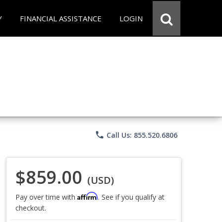
Y
FINANCIAL ASSISTANCE
LOGIN
phone
Call Us: 855.520.6806
$859.00
(USD)
Affirm
Pay over time with
. See if you qualify at
checkout.