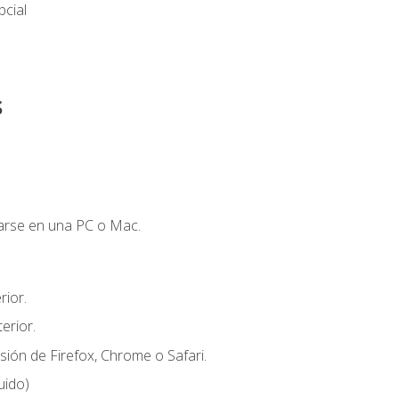
cial
s
zarse en una PC o Mac.
ior.
erior.
sión de Firefox, Chrome o Safari.
uido)