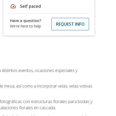
speed
Self paced
Have a question?
REQUEST INFO
We're here to help
a distintos eventos, ocasiones especiales y
e mesa, así como a incorporar velas, velas votivas
otográficas con estructuras florales para bodas y
alaciones florales en cascada.