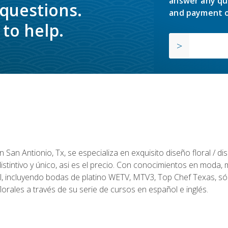
answer any qu
 questions.
and payment o
to help.
en San Antionio, Tx, se especializa en exquisito diseño floral / 
tintivo y único, asi es el precio. Con conocimientos en moda, m
l, incluyendo bodas de platino WETV, MTV3, Top Chef Texas, sól
rales a través de su serie de cursos en español e inglés.