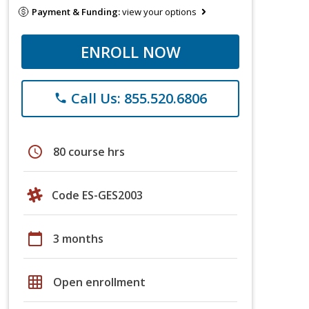
Payment & Funding:
view your options
ENROLL NOW
Call Us: 855.520.6806
phone
schedule
80 course hrs
Code ES-GES2003
calendar_today
3 months
grid_on
Open enrollment