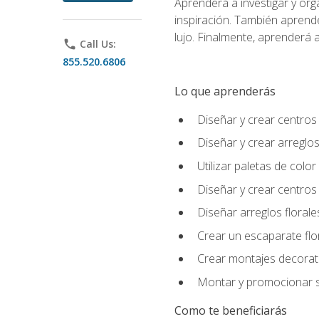
Aprenderá a investigar y org
inspiración. También aprende
lujo. Finalmente, aprenderá a
phone
Call Us:
855.520.6806
Lo que aprenderás
Diseñar y crear centros
Diseñar y crear arreglos
Utilizar paletas de color
Diseñar y crear centros
Diseñar arreglos florale
Crear un escaparate flo
Crear montajes decorati
Montar y promocionar se
Como te beneficiarás