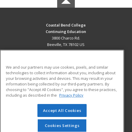
Coastal Bend College
Continuing Education
3800 Charco Rd.
Beeville, TX 78102 US
MAIN CONTENT
Career Training
We and our partners may use cookies, pixels, and similar
technologies to collect information about you, including about
ADDITIONAL RESOURCES
your browsing activities and devices. This may result in your
information being collected by our third-party partners. By
Military
Student Blog
choosing to "Accept All Cookies", you agree to these practices,
Financial Assistance
including as described in the
Privacy Policy
Help
Accept All Cookies
© 2026 ed2go, a division of Cengage Learning. All rights
reserved. The material on this site cannot be reproduced or
redistributed unless you have obtained prior written
Cookies Settings
permission from Cengage Learning.
Privacy Policy