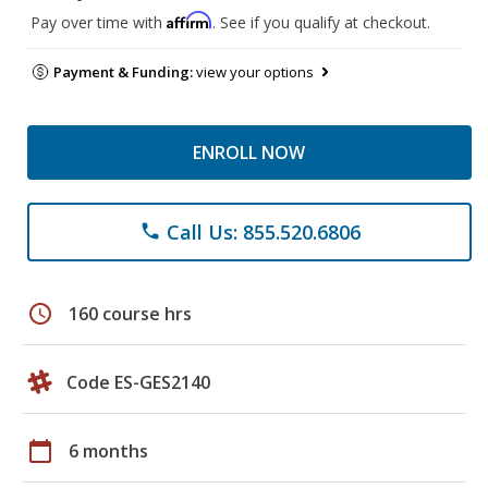
Affirm
Pay over time with
. See if you qualify at checkout.
Payment & Funding:
view your options
ENROLL NOW
Call Us: 855.520.6806
phone
schedule
160 course hrs
Code ES-GES2140
calendar_today
6 months