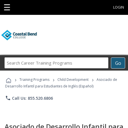
☰
LOGIN
Search
Go
Career
Training
›
›
›
Programs
Training Programs
Child Development
Asociado de
Desarrollo Infantil para Estudiantes de Inglés (Español)
phone
Call Us: 855.520.6806
Asociado de Desarrollo Infantil para