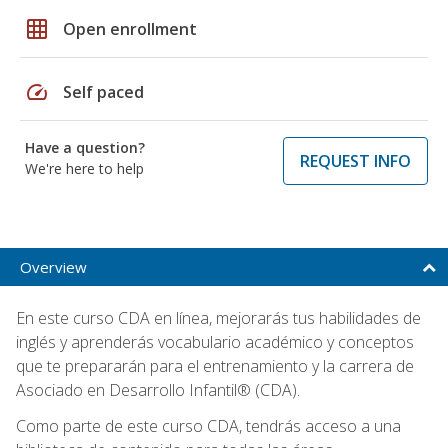
grid_on
Open enrollment
speed
Self paced
Have a question?
REQUEST INFO
We're here to help
Overview
En este curso CDA en línea, mejorarás tus habilidades de
inglés y aprenderás vocabulario académico y conceptos
que te prepararán para el entrenamiento y la carrera de
Asociado en Desarrollo Infantil® (CDA).
Como parte de este curso CDA, tendrás acceso a una