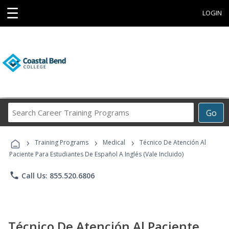
☰
LOGIN
Search
Go
Career
Training
›
›
›
Programs
Training Programs
Medical
Técnico De Atención Al
Paciente Para Estudiantes De Español A Inglés (Vale Incluido)
phone
Call Us: 855.520.6806
Técnico De Atención Al Paciente