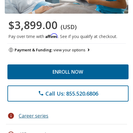
$3,899.00
(USD)
Affirm
Pay over time with
. See if you qualify at checkout.
Payment & Funding:
view your options
ENROLL NOW
Call Us: 855.520.6806
phone
info
Career series