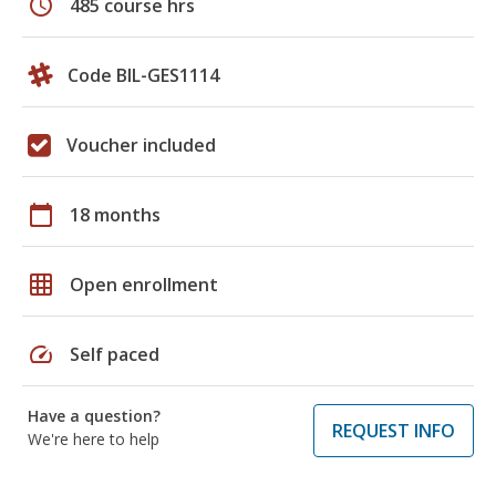
schedule
485 course hrs
Code BIL-GES1114
Voucher included
calendar_today
18 months
grid_on
Open enrollment
speed
Self paced
Have a question?
REQUEST INFO
We're here to help